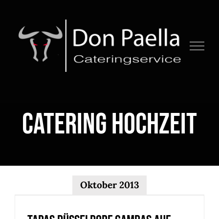
Zum
Inhalt
springen
Catering Hochzeit
Tapas Düsseldorf Gambas auf
Oktober 2013
Paellareis