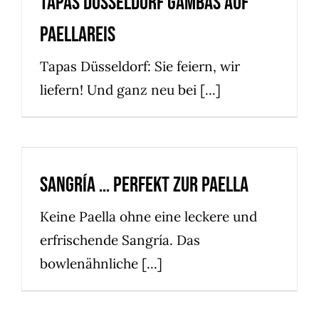
Tapas Düsseldorf Gambas auf
Blog
Paellareis
Tapas Düsseldorf: Sie feiern, wir
liefern! Und ganz neu bei [...]
Sangría … perfekt zur Paella
Blog
Sangría … perfekt zur Paella
Keine Paella ohne eine leckere und
erfrischende Sangría. Das
bowlenähnliche [...]