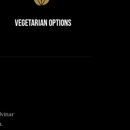
Vegetarian Options
lvinar
m.