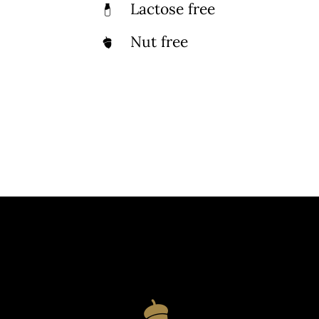
Lactose free
Nut free